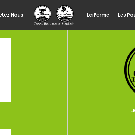
ctez Nous
La Ferme
Les Pou
L