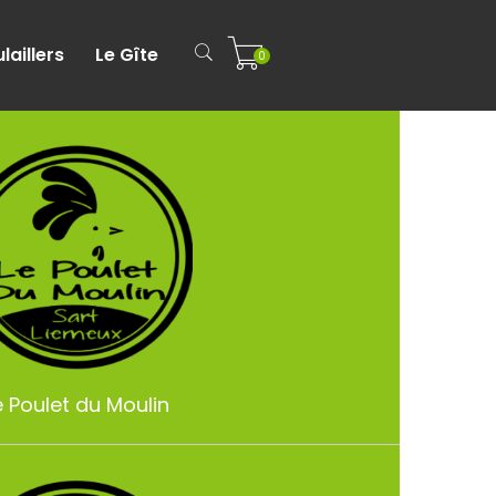
laillers
Le Gîte
0
e Poulet du Moulin